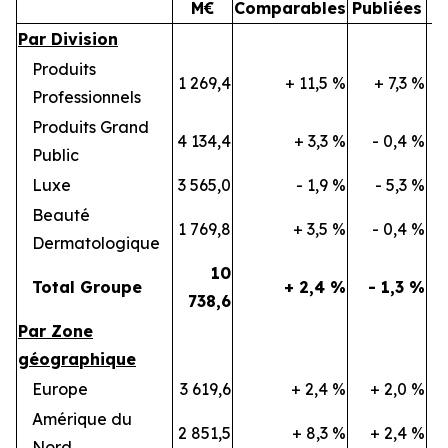
M€
Comparables
Publiées
Par Division
Produits
1 269,4
+ 11,5 %
+ 7,3 %
2
Professionnels
Produits Grand
4 134,4
+ 3,3 %
- 0,4 %
8
Public
Luxe
3 565,0
- 1,9 %
- 5,3 %
7
Beauté
1 769,8
+ 3,5 %
- 0,4 %
3
Dermatologique
10
Total Groupe
+ 2,4 %
- 1,3 %
738,6
Par Zone
géographique
Europe
3 619,6
+ 2,4 %
+ 2,0 %
7
Amérique du
2 851,5
+ 8,3 %
+ 2,4 %
5
Nord