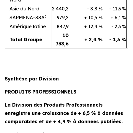
Asie du Nord
2 440,2
- 8,8 %
- 11,3 %
5
3
SAPMENA–SSA
979,2
+ 10,5 %
+ 6,1 %
2
Amérique latine
847,9
+ 12,4 %
- 2,3 %
1
10
Total Groupe
+ 2,4 %
- 1,3 %
738,6
Synthèse par Division
PRODUITS PROFESSIONNELS
La Division des Produits Professionnels
enregistre une croissance de + 6,5 % à données
comparables et de + 4,9 % à données publiées.