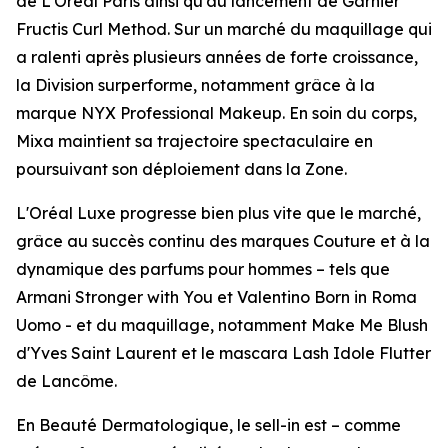
de
L'Oréal Paris
ainsi qu'au lancement de
Garnier
Fructis Curl Method
. Sur un marché du maquillage qui
a ralenti après plusieurs années de forte croissance,
la Division surperforme, notamment grâce à la
marque
NYX Professional Makeup
. En soin du corps,
Mixa
maintient sa trajectoire spectaculaire en
poursuivant son déploiement dans la Zone.
L'Oréal Luxe progresse bien plus vite que le marché,
grâce au succès continu des marques Couture et à la
dynamique des parfums pour hommes – tels que
Armani Stronger with You
et
Valentino Born in Roma
Uomo
- et du maquillage, notamment
Make Me Blush
d'
Yves Saint Laurent
et le mascara
Lash Idole Flutter
de
Lancôme
.
En Beauté Dermatologique, le
sell-in
est – comme