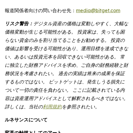
報道関係者向けの問い合わせ先：
media@bitget.com
リスク警告：
デジタル資産の価格は変動しやすく、大幅な
価格変動が生じる可能性がある。 投資家は、失っても困
らない資金のみを割り当てることをお勧めする。 投資の
価値は影響を受ける可能性があり、運用目標を達成できな
い、あるいは投資元本を回収できない可能性がある。 常
に独立した財務アドバイスを求め、ご自身の財務経験と財
務状況を考慮されたい。 過去の実績は将来の成果を保証
するものではない。 ビットゲットは、発生しうる損失に
ついて一切の責任を負わない。 ここに記載されている内
容は資産運用アドバイスとして解釈されるべきではない。
詳しくは、当社の
利用規約
を参照されたい。
ルネサンスについて
変革の触媒としてのアート