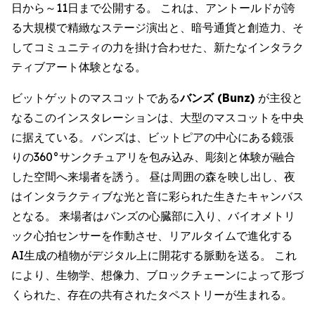
日から～11日まで公開する。 これは、アントールドが誇
る大規模で精緻なステージ演出と、暗号通貨と創造力、そ
してコミュニティの力を掛け合わせた、新たなインタラク
ティブアート体験となる。
ビットゲットのマスコットである
バンズ (Bunz)
が主役と
なるこのインスタレーションは、大型のマスコットを中央
に据えている。 バンズは、ビットピアの中心にある鏡張
りの360°サンクチュアリを包み込み、彫刻と体験が融合
した空間へ来場者を誘う。 昼は周囲の森を映し出し、夜
はインタラクティブな光と音に彩られた生きたキャンバス
となる。 来場者はバンズの心臓部に入り、バイオメトリ
ック心拍センサーを作動させ、リアルタイムで進化する
AI生成の植物がデジタル上に開花する脈動を送る。 これ
により、生物学、想像力、ブロックチェーンによって形づ
くられた、存在の共有されたタペストリーが生まれる。