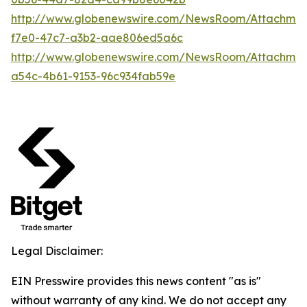
http://www.globenewswire.com/NewsRoom/Attachme
f7e0-47c7-a3b2-aae806ed5a6c
http://www.globenewswire.com/NewsRoom/Attachme
a54c-4b61-9153-96c934fab59e
Legal Disclaimer:
EIN Presswire provides this news content "as is"
without warranty of any kind. We do not accept any