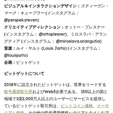
ビジュアル＆インタラクションデザイン：
スティーヴン・
マーク・キューブラー (インスタグラム：
@perspek.steven)
クリエイティブディレクション：
オットー・プレスナー
(インスタグラム： @ottoplesner)、ミロスラバ・アラン
グティア (インスタグラム： @miroslava.arangutia)
音楽：
ルイ・ヤルト (Louis Jarto) (インスタグラム：
@louisjarto)
企画：
ビットゲット
ビットゲットについて
2018年に設立されたビットゲットは、世界をリードする
暗号通貨取引所
およびWeb3企業である。 150以上の国と
地域で1億2,000万人以上のユーザーにサービスを提供し
ているビットゲット取引所は、
ビットコイン価格
、
イーサ
リアム価格
、その他の暗号通貨価格へのリアルタイムなア