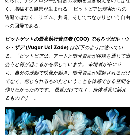
められ、テクノロジーが自然の鼓動を置き換えるのではな
く、増幅する風景が生まれる。 ビットピアは現実からの
逃避ではなく、リズム、共鳴、そしてつながりという自由
への回帰である。
ビットゲットの最高執行責任者 (COO) であるヴガル・ウ
シ・ザデ (Vugar Usi Zade)
は以下のように述べてい
る。「ビットピアは、アートと暗号資産が体験を通じて出
会うと何が起こるかを示しています。 来場者が中に立
ち、自分の鼓動で映像が動き、暗号資産が理解されるだけ
でなく、感じられるものだということを体感できる空間を
作りたかったのです。 視覚だけでなく、身体感覚に訴え
るものです」。