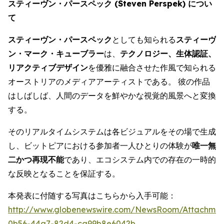
スティーヴン・パースペック (Steven Perspek) につい
て
スティーヴン・パースペック
としても知られる
スティーヴ
ン・マーク・キューブラー
は、
テクノロジー、生体認証、
リアクティブデザイン
を優雅に融合させた作風で知られる
オーストリアのメディアアーティストである。 彼の作品
はしばしば、人間のデータを鮮やかな視覚的風景へと変換
する。
そのリアルタイムシステムは各ビジュアルをその場で生成
し、ビットピアにおける参加者一人ひとりの体験が
唯一無
二かつ再現不能
であり、エコシステム内での存在の一時的
な反映となることを保証する。
本発表に付随する写真はこちらから入手可能：
http://www.globenewswire.com/NewsRoom/Attachme
0b56-44a7-82d4-ca99b8e6042b