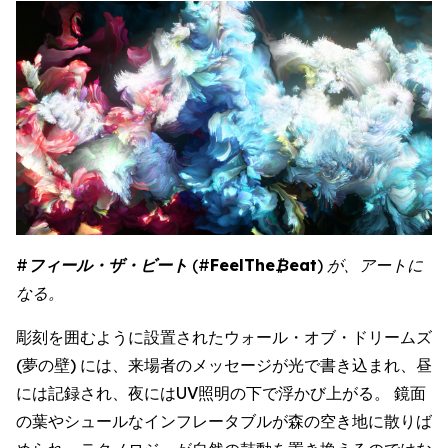
#
フィール・ザ・ビート
(#
FeelThe
₿
eat
) が、アートに
なる。
彫刻を囲むように設置されたウォール・オブ・ドリームズ
(夢の壁) には、来場者のメッセージが光で書き込まれ、昼
には記録され、夜にはUV照明の下で浮かび上がる。 鏡面
の葉やシュールなインフレータブルが森の空き地に散りば