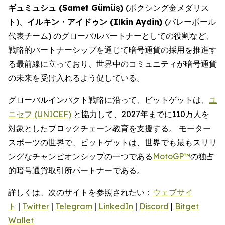
ギュミュシュ (Samet Gümüş)
(ボクシング金メダリス
ト)、
イルキン・アイドゥン (Ilkin Aydin)
(バレーボール
代表チーム) のグローバルパートナーとしての役割など、
戦略的パートナーシップを通じて暗号通貨の採用を推進す
る最前線に立っており、世界中のコミュニティが暗号通貨
の未来を受け入れるよう促している。
グローバルインパクト戦略に沿って、ビットゲットは、
ユ
ニセフ (UNICEF)
と協力して、2027年までに110万人を
対象としたブロックチェーン教育を支援する。 モーター
スポーツの世界で、ビットゲットは、世界でも最もスリリ
ングなチャンピオンシップの一つである
MotoGP™
の独占
的暗号通貨取引所パートナーである。
詳しくは、次のサイトを参照されたい：
ウェブサイ
ト
|
Twitter
|
Telegram
|
LinkedIn
|
Discord
|
Bitget
Wallet