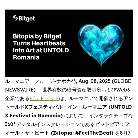
ルーマニア・クルージ-ナポカ発, Aug. 08, 2025 (GLOBE
NEWSWIRE) -- 世界有数の暗号資産取引所およびWeb3
企業である
ビットゲット
は、ルーマニアで開催される
アン
トールドXフェスティバル・イン・ルーマニア (UNTOLD
X Festival in Romania)
において、インタラクティブな
360°デジタルインスタレーションである
ビットピア：フ
ィール・ザ・ビート (
₿
itopia: #FeelThe
₿
eat)
を8月7