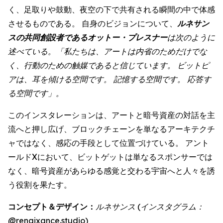
く、足取りや鼓動、夜空の下で共有される瞬間の中で体感
させるものである。 自身のビジョンについて、
ルネサン
スの共同創設者であるオットー・プレスナー
は次のように
述べている。「私たちは、アートは内省のためだけでな
く、行動のための触媒であると信じています。 ビットピ
アは、耳を傾ける空間です。 記憶する空間です。 応答す
る空間です」。
このインスタレーションは、アートと暗号資産の対話を主
流へと押し広げ、ブロックチェーンを単なるアーキテクチ
ャではなく、感応の手段として位置づけている。 アント
ールドXにおいて、ビットゲットは単なるスポンサーでは
なく、暗号資産があらゆる感覚と交わる宇宙へと人々を誘
う役割を果たす。
コンセプト＆デザイン：
ルネサンス (インスタグラム：
@renaixance.studio)