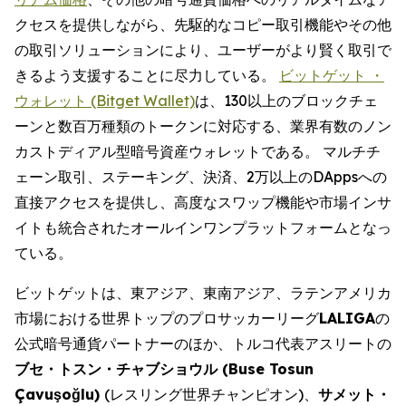
クセスを提供しながら、先駆的なコピー取引機能やその他
の取引ソリューションにより、ユーザーがより賢く取引で
きるよう支援することに尽力している。
ビットゲット ・
ウォレット (Bitget Wallet)
は、130以上のブロックチェ
ーンと数百万種類のトークンに対応する、業界有数のノン
カストディアル型暗号資産ウォレットである。 マルチチ
ェーン取引、ステーキング、決済、2万以上のDAppsへの
直接アクセスを提供し、高度なスワップ機能や市場インサ
イトも統合されたオールインワンプラットフォームとなっ
ている。
ビットゲットは、東アジア、東南アジア、ラテンアメリカ
市場における世界トップのプロサッカーリーグ
LALIGA
の
公式暗号通貨パートナーのほか、トルコ代表アスリートの
ブセ・トスン・チャブショウル (Buse Tosun
Çavuşoğlu)
(レスリング世界チャンピオン)、
サメット・