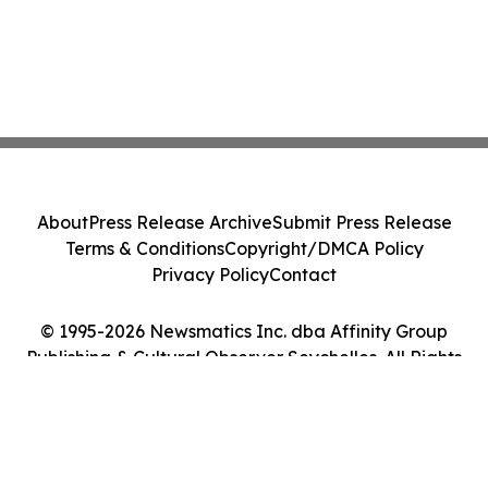
About
Press Release Archive
Submit Press Release
Terms & Conditions
Copyright/DMCA Policy
Privacy Policy
Contact
© 1995-2026 Newsmatics Inc. dba Affinity Group
Publishing & Cultural Observer Seychelles. All Rights
Reserved.
Cookie Settings / Your Privacy Choices