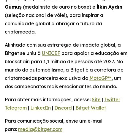
Gümüş
(medalhista de ouro no boxe) e
İlkin Aydın
(seleção nacional de vôlei), para inspirar a
comunidade global a abraçar o futuro da
criptomoeda.
Alinhada com sua estratégia de impacto global, a
Bitget se uniu à
UNICEF
para apoiar a educação em
blockchain para 1,1 milhão de pessoas até 2027. No
mundo do automobilismo, a Bitget é a corretora de
criptomoedas parceira exclusiva do
MotoGP™
, um
dos campeonatos mais emocionantes do mundo.
Para obter mais informações, acesse:
Site
|
Twitter
|
Telegram
|
LinkedIn
|
Discord
|
Bitget Wallet
Para comunicação social, envie um e-mail
para:
media@bitget.com