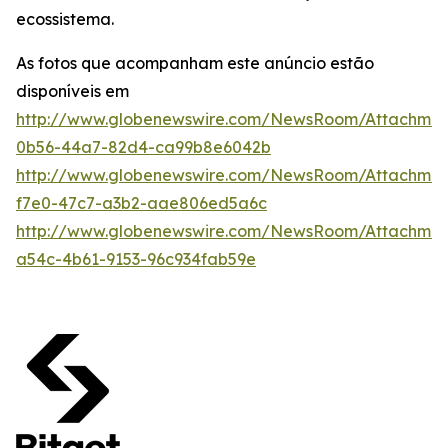
ecossistema.
As fotos que acompanham este anúncio estão
disponíveis em
http://www.globenewswire.com/NewsRoom/Attachme
0b56-44a7-82d4-ca99b8e6042b
http://www.globenewswire.com/NewsRoom/Attachme
f7e0-47c7-a3b2-aae806ed5a6c
http://www.globenewswire.com/NewsRoom/Attachme
a54c-4b61-9153-96c934fab59e