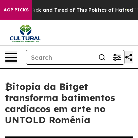
re Sick and Tired of This Politics of Hatred”
The Story
AGP PICKS
₿itopia da Bitget
transforma batimentos
cardíacos em arte no
UNTOLD Romênia