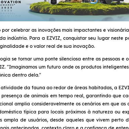
por celebrar as inovações mais impactantes e visionári
a indústria. Para a EZVIZ, conquistar seu lugar neste 
ginalidade e o valor real de sua inovação.
ologia se tornar uma ponte silenciosa entre as pessoas e
IZ. "Imaginamos um futuro onde os produtos inteligentes
nica dentro dela."
da atividade da fauna ao redor de áreas habitadas, a EZ
r a presença de animais em tempo real, garantindo que c
adicional amplia consideravelmente os cenários em que 
oméstica típica para locais próximos à natureza ou ex
 ampla de usuários, desde aqueles que vivem perto d
inais antecipados, contexto claro e a confiança de ente