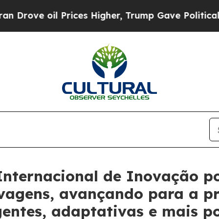
oil Prices Higher, Trump Gave Politically Conne
nternacional de Inovação po
lvagens, avançando para a p
gentes, adaptativas e mais p