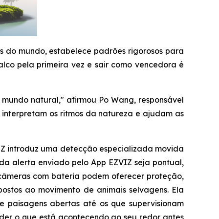
as do mundo, estabelece padrões rigorosos para
palco pela primeira vez e sair como vencedora é
 o mundo natural," afirmou Po Wang, responsável
 interpretam os ritmos da natureza e ajudam as
VIZ introduz uma detecção especializada movida
ada alerta enviado pelo App EZVIZ seja pontual,
as câmeras com bateria podem oferecer proteção,
postos ao movimento de animais selvagens. Ela
e paisagens abertas até os que supervisionam
nder o que está acontecendo ao seu redor antes