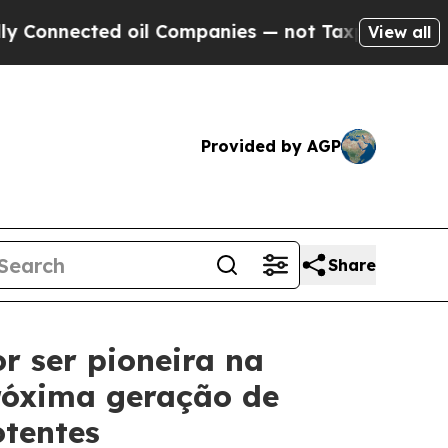
cted oil Companies — not Taxpayers — the Chance
View all
Provided by AGP
Share
r ser pioneira na
róxima geração de
otentes