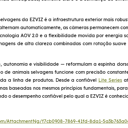
lvagens da EZVIZ é a infraestrutura exterior mais robust
se alternam automaticamente, as câmeras permanecem co
nologia AOV 2.0 e a flexibilidade movida por energia s
magens de alta clareza combinadas com rotação suave 
, autonomia e visibilidade — reformulam a espinha dors
 de animais selvagens funcione com precisão constant
da a linha de produtos. Desde a confiável
Lite Series
at
as baseadas nos mesmos princípios fundamentais, para
ndo o desempenho confiável pelo qual a EZVIZ é conheci
om/AttachmentNg/f7cb0908-7869-41fd-8da1-5a3b763a0