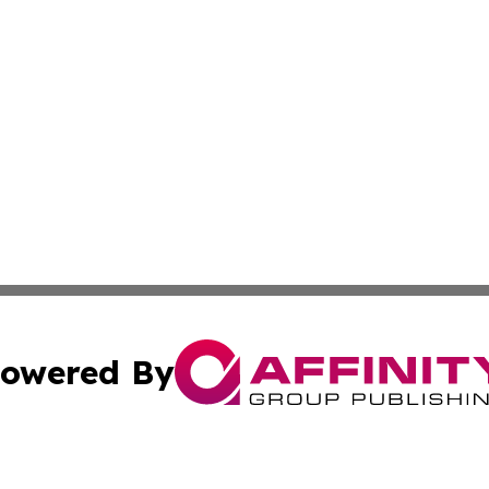
owered By
ubmit Press Release
Terms & Conditions
Copyright/DMCA