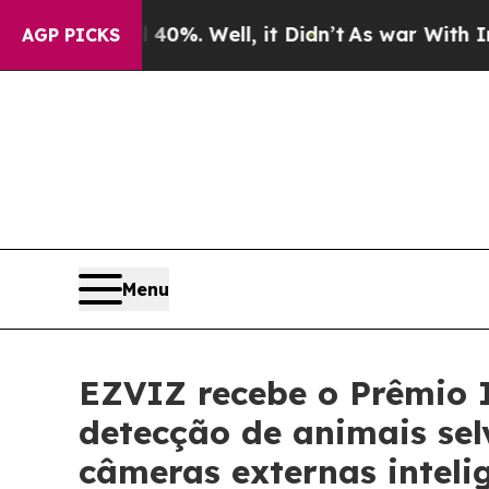
nd 40%. Well, it Didn’t
As war With Iran Drove 
AGP PICKS
Menu
EZVIZ recebe o Prêmio I
detecção de animais se
câmeras externas inteli