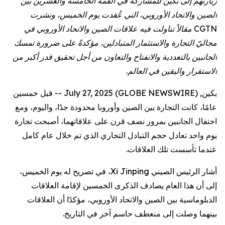
زيارتهم إلى بكين للمشاركة في القمة الخامسة والعشرين بين
الصين والاتحاد الأوروبي، التي عُقدت يوم الخميس، ونشرت
CGTN مقالاً تناولت فيه علاقات الصين والاتحاد الأوروبي في
مجاليّ التجارة والاستثمار المتبادلين، مؤكدةً على ضرورة تمسك
الجانبين بالتعددية والانفتاح والتعاون من أجل تحقيق قدر أكبر من
الاستقرار واليقين في العالم.
بكين, July 27, 2025 (GLOBE NEWSWIRE) -- قبل خمسين
عامًا، كانت التجارة بين الصين وأوروبا محدودة جدًا، واليوم، ومع
احتفال الجانبين بمرور نصف قرن على علاقاتهما، أصبحت تجارة
يوم واحد تعادل حجم التبادل التجاري الذي تم خلال عام كامل
عندما تأسست تلك العلاقات.
أشار الرئيس الصيني Xi Jinping، في تصريح له يوم الخميس،
إلى أن هذا العام يصادف الذكرى الخمسين لإقامة العلاقات
الدبلوماسية بين الصين والاتحاد الأوروبي، مؤكدًا أن العلاقات
بينهما وصلت إلى منعطف حاسم آخر في التاريخ.