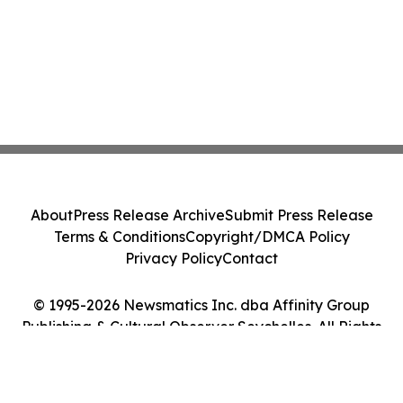
About
Press Release Archive
Submit Press Release
Terms & Conditions
Copyright/DMCA Policy
Privacy Policy
Contact
© 1995-2026 Newsmatics Inc. dba Affinity Group
Publishing & Cultural Observer Seychelles. All Rights
Reserved.
Cookie Settings / Your Privacy Choices