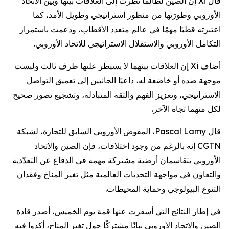
قال Xi إن الصين لطالما نظرت إلى العلاقات بينها وبين الاتحاد
الأوروبي وطورَتها من منظور استراتيجي وطويل الأمد، كما
اعتبرته قطبًا مهمًا في عالم متعدد الأقطاب، ودعمت باستمرار
التكامل الأوروبي والاستقلال الاستراتيجي للاتحاد الأوروبي.
أضاف Xi إن العلاقات بينهما لا يسيطر عليها طرف ثالث وليست
موجهة ضده أو خاضعة له، داعيًا الجانبين إلى تعميق التواصل
الاستراتيجي، وتعزيز الفهم والثقة المتبادلة، وتشجيع تصور صحيح
لكل منهما تجاه الآخر.
قال Pascal Lamy، المفوض الأوروبي السابق للتجارة، لشبكة
CGTN إنه بالرغم من وجود اختلافات، فإن الصين والاتحاد
الأوروبي يتقاسمان أرضية مشتركة مهمة في الدفاع عن التعدّدية
والتعاون في مواجهة التحديات العالمية مثل تغير المناخ وفقدان
التنوع البيولوجي وحماية المحيطات.
في إطار النتائج التي أسفرت عنها قمة يوم الخميس، أصدر قادة
الصين والاتحاد الأوروبي بيانًا مشتركًا حول تغير المناخ، أكدوا فيه