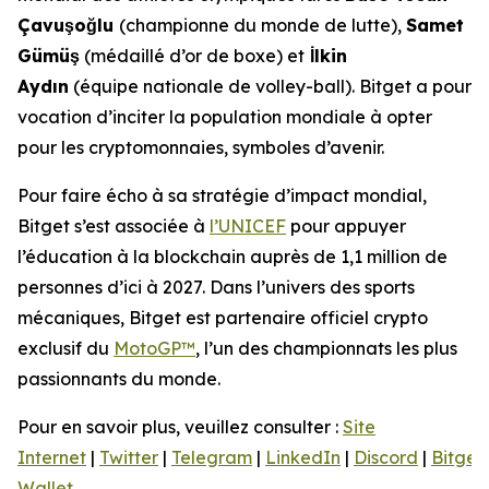
Çavuşoğlu
(championne du monde de lutte),
Samet
Gümüş
(médaillé d’or de boxe) et
İlkin
Aydın
(équipe nationale de volley-ball). Bitget a pour
vocation d’inciter la population mondiale à opter
pour les cryptomonnaies, symboles d’avenir.
Pour faire écho à sa stratégie d’impact mondial,
Bitget s’est associée à
l’UNICEF
pour appuyer
l’éducation à la blockchain auprès de 1,1 million de
personnes d’ici à 2027. Dans l’univers des sports
mécaniques, Bitget est partenaire officiel crypto
exclusif du
MotoGP™
, l’un des championnats les plus
passionnants du monde.
Pour en savoir plus, veuillez consulter :
Site
Internet
|
Twitter
|
Telegram
|
LinkedIn
|
Discord
|
Bitget
Wallet