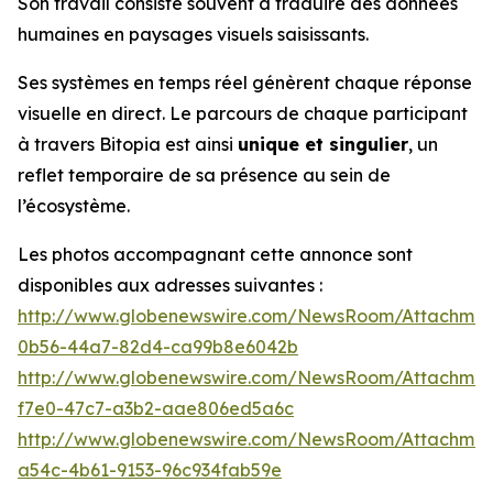
Son travail consiste souvent à traduire des données
humaines en paysages visuels saisissants.
Ses systèmes en temps réel génèrent chaque réponse
visuelle en direct. Le parcours de chaque participant
à travers Bitopia est ainsi
unique et singulier
, un
reflet temporaire de sa présence au sein de
l’écosystème.
Les photos accompagnant cette annonce sont
disponibles aux adresses suivantes :
http://www.globenewswire.com/NewsRoom/Attachme
0b56-44a7-82d4-ca99b8e6042b
http://www.globenewswire.com/NewsRoom/Attachme
f7e0-47c7-a3b2-aae806ed5a6c
http://www.globenewswire.com/NewsRoom/Attachme
a54c-4b61-9153-96c934fab59e