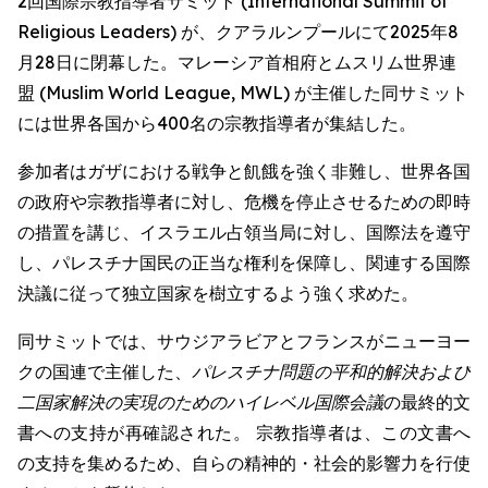
2回国際宗教指導者サミット (International Summit of
Religious Leaders) が、クアラルンプールにて2025年8
月28日に閉幕した。マレーシア首相府とムスリム世界連
盟 (Muslim World League, MWL) が主催した同サミット
には世界各国から400名の宗教指導者が集結した。
参加者はガザにおける戦争と飢餓を強く非難し、世界各国
の政府や宗教指導者に対し、危機を停止させるための即時
の措置を講じ、イスラエル占領当局に対し、国際法を遵守
し、パレスチナ国民の正当な権利を保障し、関連する国際
決議に従って独立国家を樹立するよう強く求めた。
同サミットでは、サウジアラビアとフランスがニューヨー
クの国連で主催した、
パレスチナ問題の平和的解決および
二国家解決の実現のためのハイレベル国際会議
の最終的文
書への支持が再確認された。 宗教指導者は、この文書へ
の支持を集めるため、自らの精神的・社会的影響力を行使