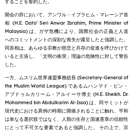
することを誓約した。
開会の辞において、アンワル・イブラヒム・マレーシア首
相 (H.E. Dato' Seri Anwar Ibrahim, Prime Minister of
Malaysia) は、ガザ危機により、国際社会の正義と人道
へのコミットメントの深刻な喪失が露呈したと強調した。
同首相は、あらゆる宗教が慈悲と共存の促進を呼びかけて
いると主張し、「文明の衝突」理論の危険性に対して警告
した。
一方、ムスリム世界連盟事務総長 (Secretary-General of
the Muslim World League) であるムハンマド・ビン・
アブドゥルカリーム・アルイーサ博士 (H.E. Sheikh. Dr.
Mohammed bin Abdulkarim Al-Issa) は、同サミットが
現代史における異例の時期に開催されることに触れ、平和
は単なる選択肢ではなく、人類の生存と国連憲章の信頼性
にとって不可欠な要素であると強調した。 その上で、宗